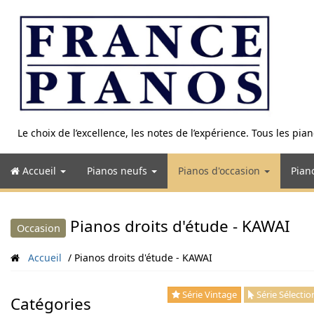
Aller
au
contenu
Le choix de l’excellence, les notes de l’expérience. Tous les pi
Accueil
Pianos neufs
Pianos d'occasion
Pian
Pianos droits d'étude - KAWAI
Occasion
Accueil
Pianos droits d'étude - KAWAI
Série Vintage
Série Sélectio
Catégories