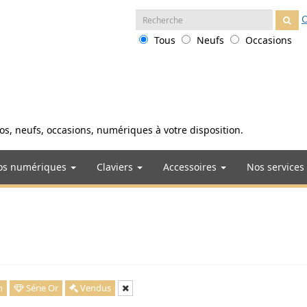
Recherche
O
:
Tous
Neufs
Occasions
anos, neufs, occasions, numériques à votre disposition.
os numériques
Claviers
Accessoires
Nos services
n
Série Or
Vendus