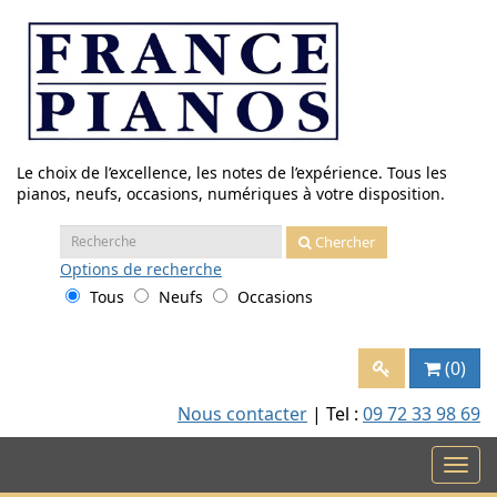
Aller
au
contenu
Le choix de l’excellence, les notes de l’expérience. Tous les
pianos, neufs, occasions, numériques à votre disposition.
Recherche
Chercher
:
Options
de recherche
Tous
Neufs
Occasions
(0)
Nous contacter
| Tel :
09 72 33 98 69