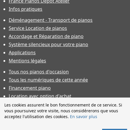
France Pianos Dépôt Atelier
Infos pratiques
Déménagement - Transport de pianos
Service Location de pianos
Accordage et Réparation de piano
Système silencieux pour votre piano
Applications
Mentions légales
Tous nos pianos d'occasion
Tous les numériques de cette année
Financement piano
Location avec option d'achat
Conditions générales de vente
Les cookies assurent le bon fonctionnement de ce service. Si
vous poursuivez votre visite, nous considérerons que vous
Offres d'emploi & contrat d'apprentissage
acceptez l'utilisation des cookies.
En savoir plus
Photos non contractuelles. Caractéristiques techniques sous
toutes réserves et sauf erreur. Financement sous réserve