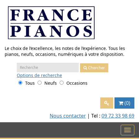
Aller
au
contenu
Le choix de l’excellence, les notes de l’expérience. Tous les
pianos, neufs, occasions, numériques à votre disposition.
Recherche
Chercher
:
Options
de recherche
Tous
Neufs
Occasions
(0)
Nous contacter
| Tel :
09 72 33 98 69