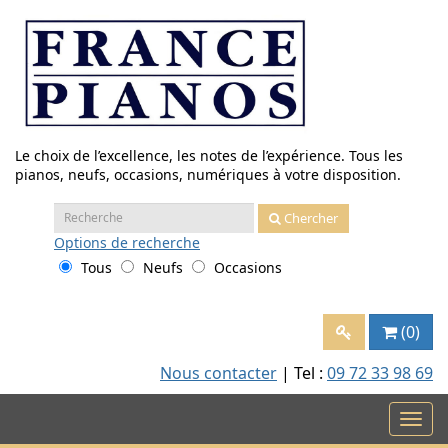
Aller
au
contenu
Le choix de l’excellence, les notes de l’expérience. Tous les
pianos, neufs, occasions, numériques à votre disposition.
Recherche
Chercher
:
Options
de recherche
Tous
Neufs
Occasions
(0)
Nous contacter
| Tel :
09 72 33 98 69