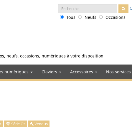
Recherche
O
:
Tous
Neufs
Occasions
anos, neufs, occasions, numériques à votre disposition.
os numériques
Claviers
Accessoires
Nos services
n
Série Or
Vendus