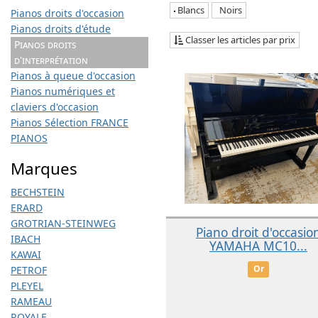
Blancs
Noirs
Pianos droits d'occasion
Pianos droits d'étude
Classer les articles par prix
Pianos droits
d'interprétation
Pianos à queue d'occasion
Pianos numériques et
claviers d'occasion
Pianos Sélection FRANCE
PIANOS
Marques
BECHSTEIN
ERARD
GROTRIAN-STEINWEG
Piano droit d'occasio
IBACH
YAMAHA MC10...
KAWAI
Or
PETROF
PLEYEL
RAMEAU
ROYALE