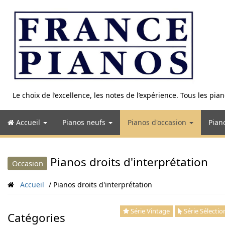
Aller
au
contenu
Le choix de l’excellence, les notes de l’expérience. Tous les pi
Accueil
Pianos neufs
Pianos d'occasion
Pian
Pianos droits d'interprétation
Occasion
Accueil
Pianos droits d'interprétation
Série Vintage
Série Sélectio
Catégories