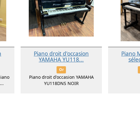
n
Piano droit d'occasion
Piano 
YAMAHA YU118...
séle
Or
piano
Piano droit d'occasion YAMAHA
..
YU118DNS NOIR