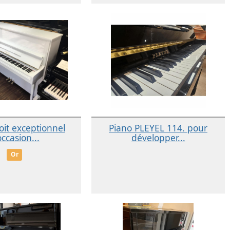
oit exceptionnel
Piano PLEYEL 114. pour
occasion...
développer...
Or