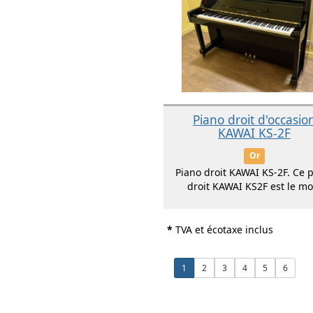
Piano droit d'occasio
KAWAI KS-2F
Or
Piano droit KAWAI KS-2F. Ce 
droit KAWAI KS2F est le mo.
*
TVA et écotaxe inclus
1
2
3
4
5
6