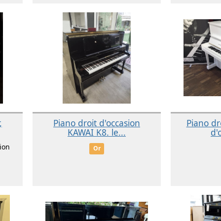
,
Piano droit d'occasion
Piano dr
KAWAI K8. le...
d'
ion
Or