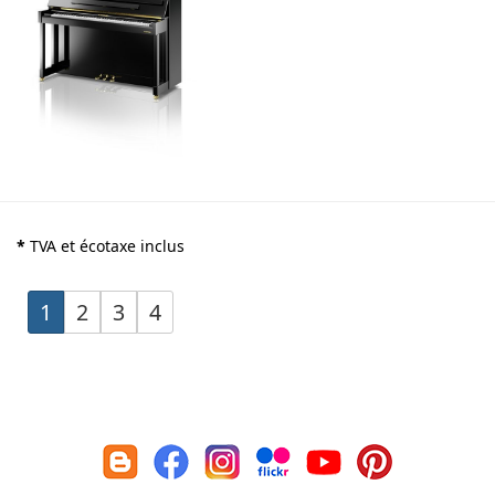
*
TVA et écotaxe inclus
1
2
3
4