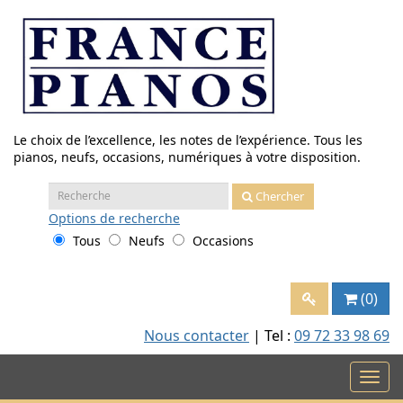
Aller
au
contenu
Le choix de l’excellence, les notes de l’expérience. Tous les
pianos, neufs, occasions, numériques à votre disposition.
Recherche
Chercher
:
Options
de recherche
Tous
Neufs
Occasions
(0)
Nous contacter
| Tel :
09 72 33 98 69