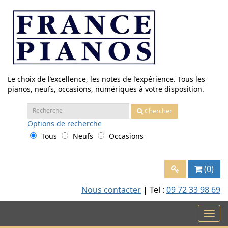
Aller
au
contenu
Le choix de l’excellence, les notes de l’expérience. Tous les
pianos, neufs, occasions, numériques à votre disposition.
Recherche
Chercher
:
Options
de recherche
Tous
Neufs
Occasions
(0)
Nous contacter
| Tel :
09 72 33 98 69