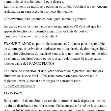
numéro de série a été modifié ou a disparu.
Les instruments de musique d′occasion ou soldés s′achètent à vue. Aucune
réclamation ne sera acceptée sur l′état du meuble.
L′intervention d'un technicien non agréé annule la garantie.
En cas de retour de marchandises sous garantie et s′il s′avérait que les
appareils fonctionnent normalement, tous les frais de port et
d′intervention seront facturés au client.
FRANCE PIANOS ne pourra dans aucun cas être tenu pour responsable
de dommages imprévisibles, indirects ou immatériels, de dommages liés à
un emploi défectueux du matériel vendu, à la non-conformité aux besoins
du client du matériel vendu ou de tout autre dommage lié à une cause
indépendante de FRANCE PIANOS.
Le Centre de médiation et de Cyber-Services de règlement amiable des
Huissiers de Justice MEDICYS reste notre partenaire concernant le
règlement extra-judiciaire des litiges de consommation :
http://www.medicys.fr
LIVRAISON :
Indisponibilité de matériel : en cas de rupture de stock dépassant 1 mois
ou fin de distribution ou fabrication, l′acheteur est informé de la situation,
et a tout loisir, soit de changer sa commande, soit de se faire rembourser