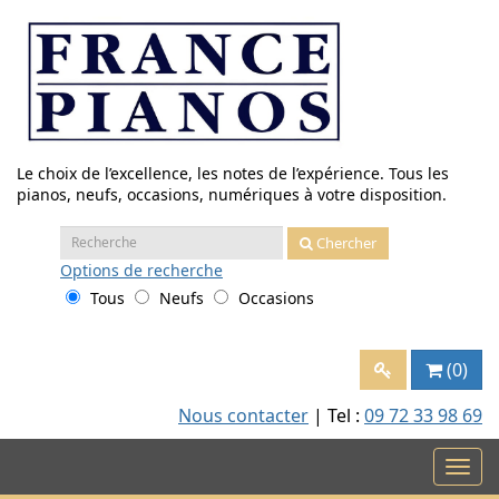
Aller
au
contenu
Le choix de l’excellence, les notes de l’expérience. Tous les
pianos, neufs, occasions, numériques à votre disposition.
Recherche
Chercher
:
Options
de recherche
Tous
Neufs
Occasions
(0)
Nous contacter
| Tel :
09 72 33 98 69