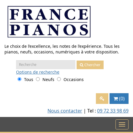
Aller
au
contenu
Le choix de l’excellence, les notes de l’expérience. Tous les
pianos, neufs, occasions, numériques à votre disposition.
Recherche
Chercher
:
Options
de recherche
Tous
Neufs
Occasions
(0)
Nous contacter
| Tel :
09 72 33 98 69