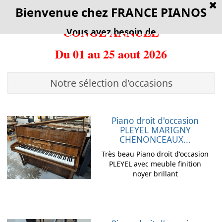
FRANCE
[
Bienvenue chez FRANCE PIANOS
PIANOS
CONGE ANNUEL
Vous avez besoin de
Renseignements
Faire un achat
Vendre
Du 01 au 25 aout 2026
Louer un piano
Réparer un piano
Déménager
Notre sélection d'occasions
Pour connaître nos promotions et solutions,
vos nom, numéro de téléphone et e-mail ci-
Piano droit d'occasion
dessous
PLEYEL MARIGNY
CHENONCEAUX...
Votre numéro de téléphone
Très beau Piano droit d'occasion
Format : 0123456789 ou 01.23.45.67.89
PLEYEL avec meuble finition
noyer brillant
Votre nom et e-mail