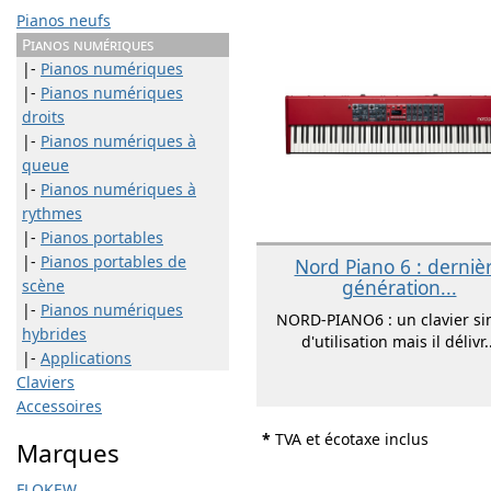
Pianos neufs
Pianos numériques
|-
Pianos numériques
|-
Pianos numériques
droits
|-
Pianos numériques à
queue
|-
Pianos numériques à
rythmes
|-
Pianos portables
|-
Pianos portables de
Nord Piano 6 : derniè
génération...
scène
|-
Pianos numériques
NORD-PIANO6 : un clavier si
hybrides
d'utilisation mais il délivr..
|-
Applications
Claviers
Accessoires
*
TVA et écotaxe inclus
Marques
FLOKEW