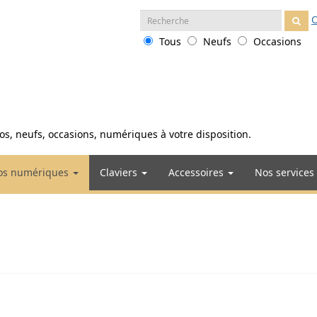
Recherche
O
:
Tous
Neufs
Occasions
anos, neufs, occasions, numériques à votre disposition.
os numériques
Claviers
Accessoires
Nos services