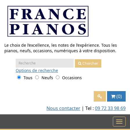
Aller
au
contenu
Le choix de l’excellence, les notes de l’expérience. Tous les
pianos, neufs, occasions, numériques à votre disposition.
Recherche
Chercher
:
Options
de recherche
Tous
Neufs
Occasions
(0)
Nous contacter
| Tel :
09 72 33 98 69