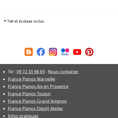
*
TVA et écotaxe inclus
Tel :
09 72 33 98 69
-
Nous contacter
France Pianos Marseille
France Pianos Aix en Provence
France Pianos Toulon
France Pianos Grand Avignon
France Pianos Dépôt Atelier
Infos pratiques