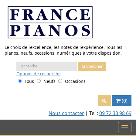
Aller
au
contenu
Le choix de l’excellence, les notes de l’expérience. Tous les
pianos, neufs, occasions, numériques à votre disposition.
Recherche
Chercher
:
Options
de recherche
Tous
Neufs
Occasions
(0)
Nous contacter
| Tel :
09 72 33 98 69