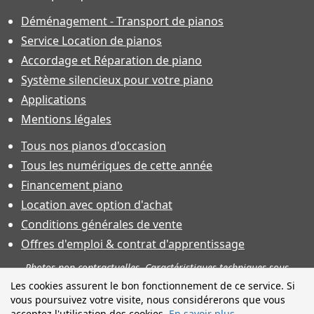
Déménagement - Transport de pianos
Service Location de pianos
Accordage et Réparation de piano
Système silencieux pour votre piano
Applications
Mentions légales
Tous nos pianos d'occasion
Tous les numériques de cette année
Financement piano
Location avec option d'achat
Conditions générales de vente
Offres d'emploi & contrat d'apprentissage
Photos non contractuelles. Caractéristiques techniques sous
toutes réserves et sauf erreur. Financement sous réserve
Les cookies assurent le bon fonctionnement de ce service. Si
d'acceptation.
vous poursuivez votre visite, nous considérerons que vous
acceptez l'utilisation des cookies.
En savoir plus