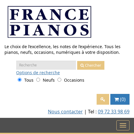
Aller
au
contenu
Le choix de l’excellence, les notes de l’expérience. Tous les
pianos, neufs, occasions, numériques à votre disposition.
Recherche
Chercher
:
Options
de recherche
Tous
Neufs
Occasions
(0)
Nous contacter
| Tel :
09 72 33 98 69