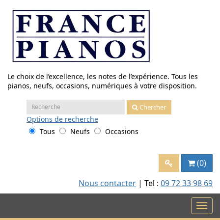
Aller
au
contenu
Le choix de l’excellence, les notes de l’expérience. Tous les
pianos, neufs, occasions, numériques à votre disposition.
Recherche
Chercher
:
Options
de recherche
Tous
Neufs
Occasions
(0)
Nous contacter
| Tel :
09 72 33 98 69