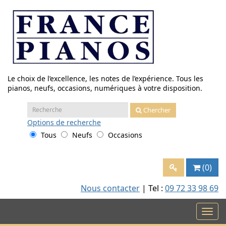
Aller
au
contenu
Le choix de l’excellence, les notes de l’expérience. Tous les
pianos, neufs, occasions, numériques à votre disposition.
Recherche
Chercher
:
Options
de recherche
Tous
Neufs
Occasions
(0)
Nous contacter
| Tel :
09 72 33 98 69