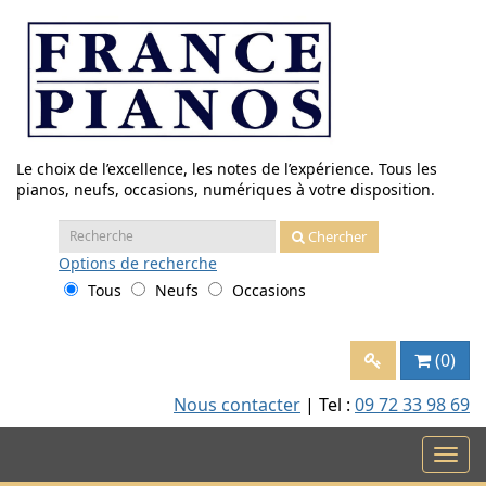
Aller
au
contenu
Le choix de l’excellence, les notes de l’expérience. Tous les
pianos, neufs, occasions, numériques à votre disposition.
Recherche
Chercher
:
Options
de recherche
Tous
Neufs
Occasions
(0)
Nous contacter
| Tel :
09 72 33 98 69