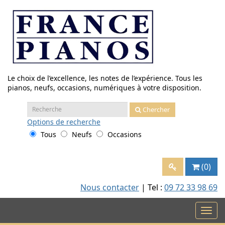
Aller
au
contenu
Le choix de l’excellence, les notes de l’expérience. Tous les
pianos, neufs, occasions, numériques à votre disposition.
Recherche
Chercher
:
Options
de recherche
Tous
Neufs
Occasions
(0)
Nous contacter
| Tel :
09 72 33 98 69