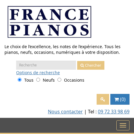
Aller
au
contenu
Le choix de l’excellence, les notes de l’expérience. Tous les
pianos, neufs, occasions, numériques à votre disposition.
Recherche
Chercher
:
Options
de recherche
Tous
Neufs
Occasions
(0)
Nous contacter
| Tel :
09 72 33 98 69