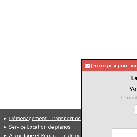
J'ai un prix pour v
La
Vo
Format
Déménagement - Transport de pianos
Service Location de pianos
Accordage et Réparation de piano