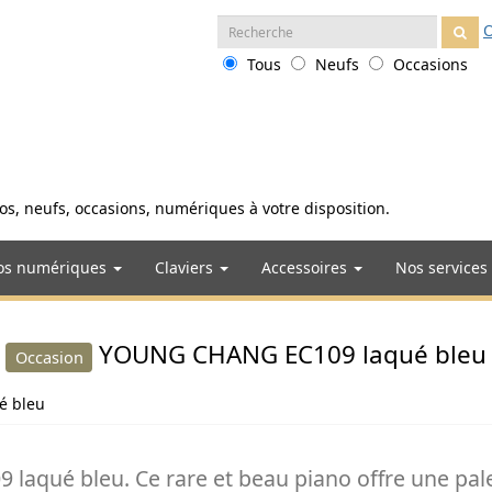
Recherche
O
:
Tous
Neufs
Occasions
anos, neufs, occasions, numériques à votre disposition.
os numériques
Claviers
Accessoires
Nos services
YOUNG CHANG EC109 laqué bleu
Occasion
é bleu
qué bleu. Ce rare et beau piano offre une palet