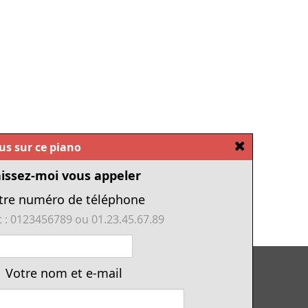
[Fermer]
ous sur ce piano
issez-moi vous appeler
tre numéro de téléphone
 : 0123456789 ou 01.23.45.67.89
Tous nos pianos d'occasion
Votre nom et e-mail
Tous les numériques de cette année
Financement piano