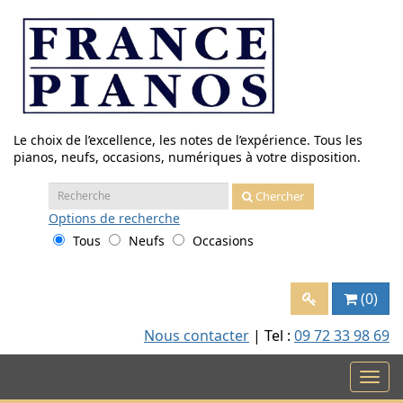
Aller
au
contenu
Le choix de l’excellence, les notes de l’expérience. Tous les
pianos, neufs, occasions, numériques à votre disposition.
Recherche
Chercher
:
Options
de recherche
Tous
Neufs
Occasions
(0)
Nous contacter
| Tel :
09 72 33 98 69