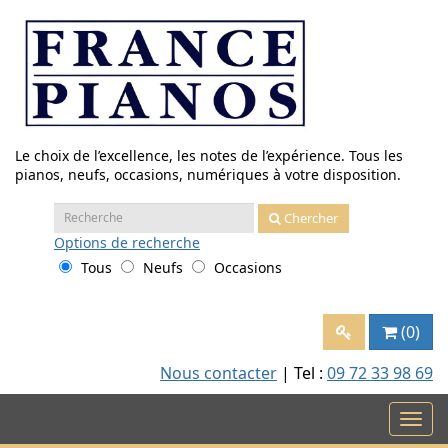
Aller
au
contenu
Le choix de l’excellence, les notes de l’expérience. Tous les
pianos, neufs, occasions, numériques à votre disposition.
Recherche
Chercher
:
Options
de recherche
Tous
Neufs
Occasions
(0)
Nous contacter
| Tel :
09 72 33 98 69