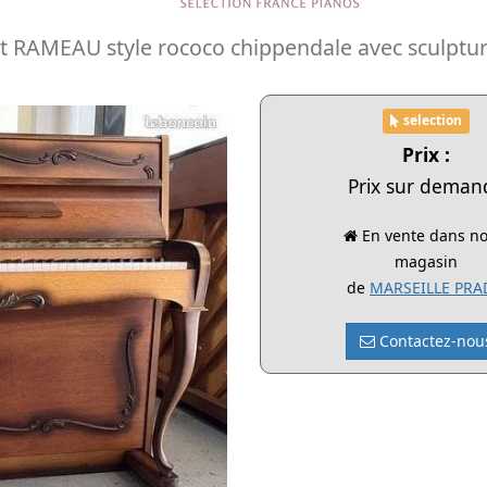
it RAMEAU style rococo chippendale avec sculptu
selection
Prix :
Prix sur deman
En vente dans no
magasin
de
MARSEILLE PR
Contactez-nou