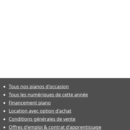
[Fermer]
ous sur ce piano
issez-moi vous appeler
tre numéro de téléphone
 : 0123456789 ou 01.23.45.67.89
Tous nos pianos d'occasion
Votre nom et e-mail
Tous les numériques de cette année
Financement piano
Location avec option d'achat
Conditions générales de vente
Offres d'emploi & contrat d'apprentissage