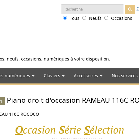
Recherche
O
:
Tous
Neufs
Occasions
anos, neufs, occasions, numériques à votre disposition.
os numériques
Claviers
Accessoires
Nos services
Piano droit d'occasion RAMEAU 116C 
n
AMEAU 116C ROCOCO