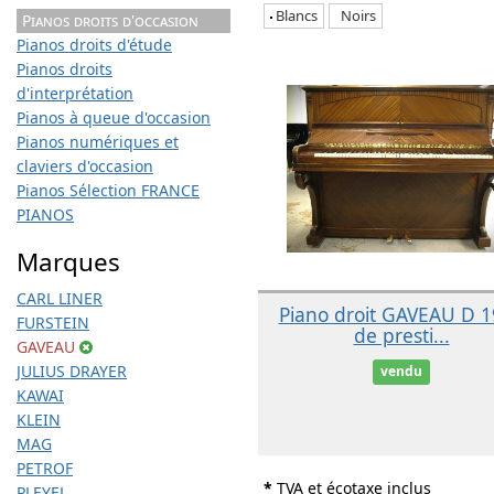
Blancs
Noirs
Pianos droits d'occasion
Pianos droits d'étude
Pianos droits
d'interprétation
Pianos à queue d'occasion
Pianos numériques et
claviers d'occasion
Pianos Sélection FRANCE
PIANOS
Marques
CARL LINER
Piano droit GAVEAU D 
FURSTEIN
de presti...
GAVEAU
JULIUS DRAYER
vendu
KAWAI
KLEIN
MAG
PETROF
*
TVA et écotaxe inclus
PLEYEL