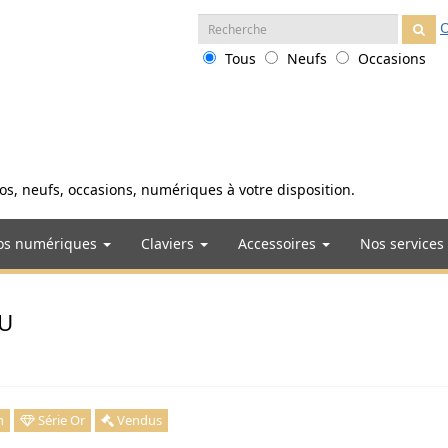
Recherche
O
:
Tous
Neufs
Occasions
anos, neufs, occasions, numériques à votre disposition.
os numériques
Claviers
Accessoires
Nos services
AU
n
Série Or
Vendus