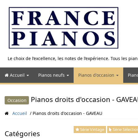
Aller
au
contenu
Le choix de l’excellence, les notes de l’expérience. Tous les pi
Accueil
Pianos neufs
Pianos d'occasion
Pian
Pianos droits d'occasion - GAVE
Occasion
Accueil
Pianos droits d'occasion - GAVEAU
Série Vintage
Série Sélectio
Catégories