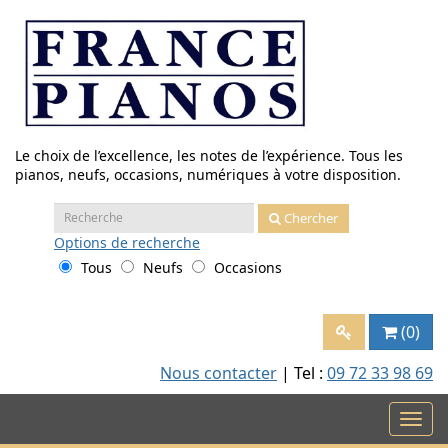
Aller
au
contenu
Le choix de l’excellence, les notes de l’expérience. Tous les
pianos, neufs, occasions, numériques à votre disposition.
Recherche
Chercher
:
Options
de recherche
Tous
Neufs
Occasions
(0)
Nous contacter
| Tel :
09 72 33 98 69