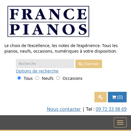
Aller
au
contenu
Le choix de l’excellence, les notes de l’expérience. Tous les
pianos, neufs, occasions, numériques à votre disposition.
Recherche
Chercher
:
Options
de recherche
Tous
Neufs
Occasions
(0)
Nous contacter
| Tel :
09 72 33 98 69