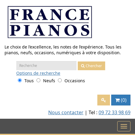
Aller
au
contenu
Le choix de l’excellence, les notes de l’expérience. Tous les
pianos, neufs, occasions, numériques à votre disposition.
Recherche
Chercher
:
Options
de recherche
Tous
Neufs
Occasions
(0)
Nous contacter
| Tel :
09 72 33 98 69