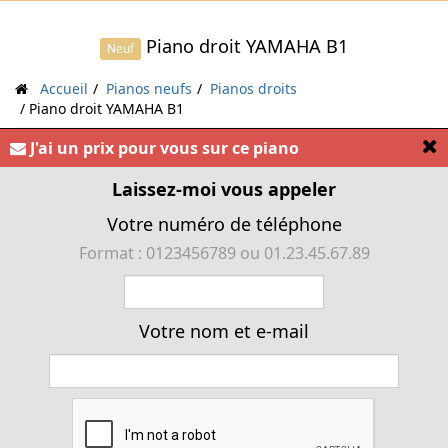
Piano droit YAMAHA B1
Neuf
Accueil
Pianos neufs
Pianos droits
Piano droit YAMAHA B1
[
J'ai un prix pour vous sur ce piano
« Promotion en cours - Appelez nous. Dans la gamme
des pianos droit YAMAHA : le best seller »
Laissez-moi vous appeler
Votre numéro de téléphone
Format : 0123456789 ou 01.23.45.67.89
Votre nom et e-mail