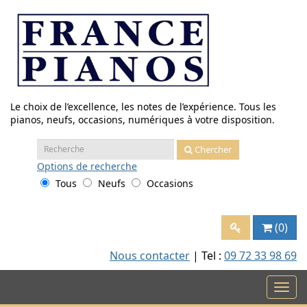
Aller
au
contenu
Le choix de l’excellence, les notes de l’expérience. Tous les
pianos, neufs, occasions, numériques à votre disposition.
Recherche
Chercher
:
Options
de recherche
Tous
Neufs
Occasions
(0)
Nous contacter
| Tel :
09 72 33 98 69