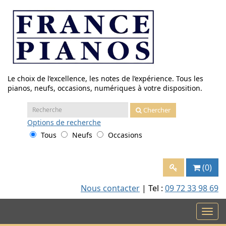
Aller
au
contenu
Le choix de l’excellence, les notes de l’expérience. Tous les
pianos, neufs, occasions, numériques à votre disposition.
Recherche
Chercher
:
Options
de recherche
Tous
Neufs
Occasions
(0)
Nous contacter
| Tel :
09 72 33 98 69