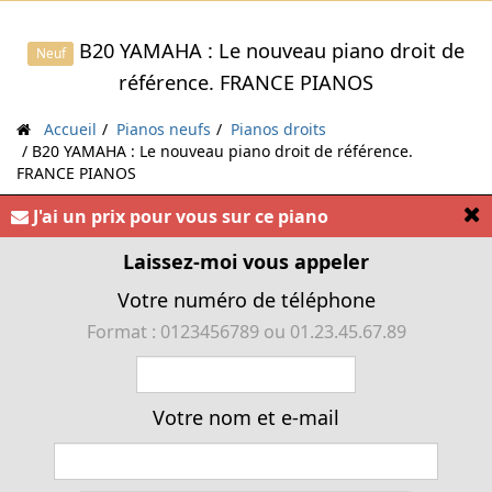
B20 YAMAHA : Le nouveau piano droit de
Neuf
référence. FRANCE PIANOS
Accueil
Pianos neufs
Pianos droits
B20 YAMAHA : Le nouveau piano droit de référence.
FRANCE PIANOS
[
J'ai un prix pour vous sur ce piano
« Piano droit Yamaha B20 : un vrai piano droit
acoustique avec mode silencieux avec ou sans
Laissez-moi vous appeler
casque »
Votre numéro de téléphone
Format : 0123456789 ou 01.23.45.67.89
Votre nom et e-mail