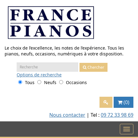
Aller
au
contenu
Le choix de l’excellence, les notes de l’expérience. Tous les
pianos, neufs, occasions, numériques à votre disposition.
Recherche
Chercher
:
Options
de recherche
Tous
Neufs
Occasions
(0)
Nous contacter
| Tel :
09 72 33 98 69