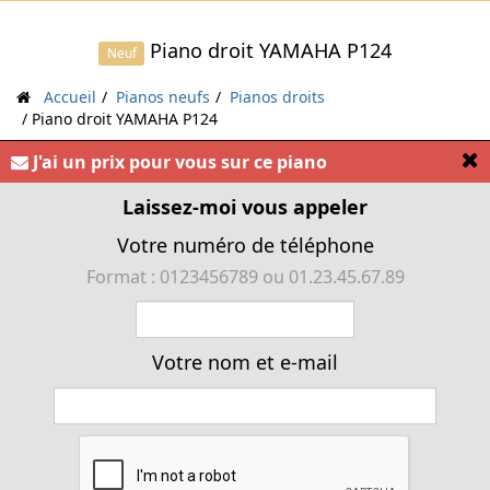
Piano droit YAMAHA P124
Neuf
Accueil
Pianos neufs
Pianos droits
Piano droit YAMAHA P124
[
J'ai un prix pour vous sur ce piano
« Piano droit acoustique traditionnel YAMAHA P124.
Edition limitée »
Laissez-moi vous appeler
Votre numéro de téléphone
Format : 0123456789 ou 01.23.45.67.89
Votre nom et e-mail