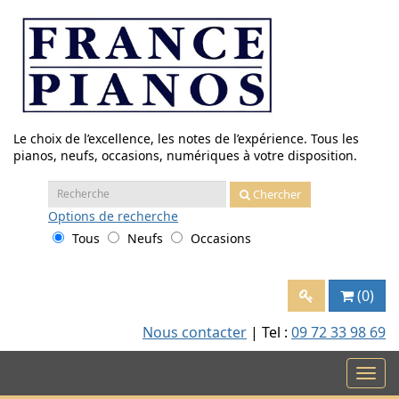
Aller
au
contenu
Le choix de l’excellence, les notes de l’expérience. Tous les
pianos, neufs, occasions, numériques à votre disposition.
Recherche
Chercher
:
Options
de recherche
Tous
Neufs
Occasions
(0)
Nous contacter
| Tel :
09 72 33 98 69