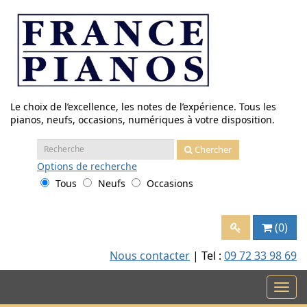
Aller
au
contenu
Le choix de l’excellence, les notes de l’expérience. Tous les
pianos, neufs, occasions, numériques à votre disposition.
Recherche
Chercher
:
Options
de recherche
Tous
Neufs
Occasions
(0)
Nous contacter
| Tel :
09 72 33 98 69