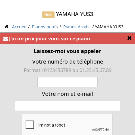
YAMAHA YUS3
Neuf
Accueil
Pianos neufs
Pianos droits
YAMAHA YUS3
[
J'ai un prix pour vous sur ce piano
« Piano droit YAMAHA YUS3 »
Laissez-moi vous appeler
Votre numéro de téléphone
Format : 0123456789 ou 01.23.45.67.89
Votre nom et e-mail