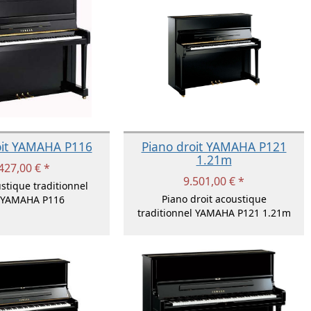
oit YAMAHA P116
Piano droit YAMAHA P121
1.21m
427,00 € *
9.501,00 € *
stique traditionnel
Piano droit acoustique
t YAMAHA P116
traditionnel YAMAHA P121 1.21m