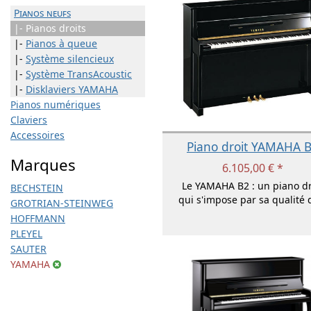
Pianos neufs
|- Pianos droits
|-
Pianos à queue
|-
Système silencieux
|-
Système TransAcoustic
|-
Disklaviers YAMAHA
Pianos numériques
Claviers
Accessoires
Piano droit YAMAHA 
Marques
6.105,00 € *
Le YAMAHA B2 : un piano dr
BECHSTEIN
qui s'impose par sa qualité d
GROTRIAN-STEINWEG
HOFFMANN
PLEYEL
SAUTER
YAMAHA