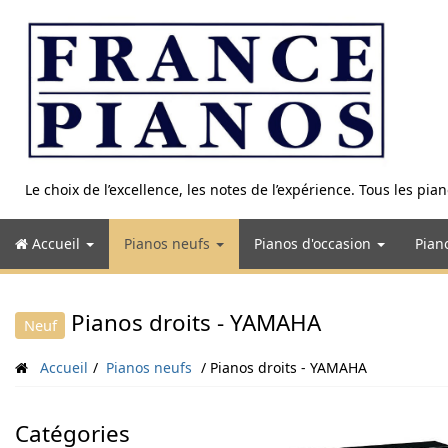
Aller
au
contenu
Le choix de l’excellence, les notes de l’expérience. Tous les pi
Accueil
Pianos neufs
Pianos d'occasion
Pian
Pianos droits - YAMAHA
Neuf
Accueil
Pianos neufs
Pianos droits - YAMAHA
Catégories