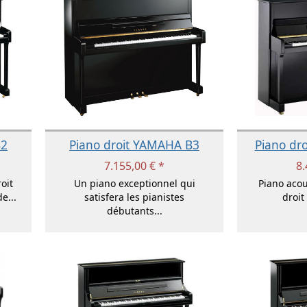
B2
Piano droit YAMAHA B3
Piano dr
7.155,00 € *
8.
oit
Un piano exceptionnel qui
Piano acou
e...
satisfera les pianistes
droi
débutants...