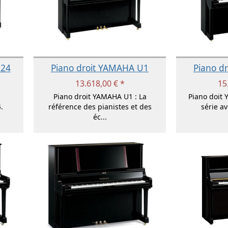
124
Piano droit YAMAHA U1
Piano d
13.618,00 € *
15
Piano droit YAMAHA U1 : La
Piano doit 
.
référence des pianistes et des
série a
éc...