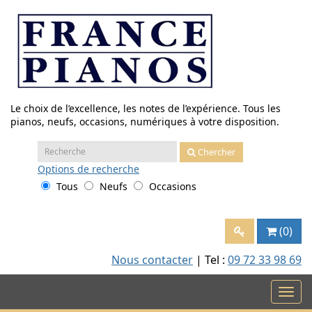
Aller
au
contenu
Le choix de l’excellence, les notes de l’expérience. Tous les
pianos, neufs, occasions, numériques à votre disposition.
Recherche
Chercher
:
Options
de recherche
Tous
Neufs
Occasions
(0)
Nous contacter
| Tel :
09 72 33 98 69