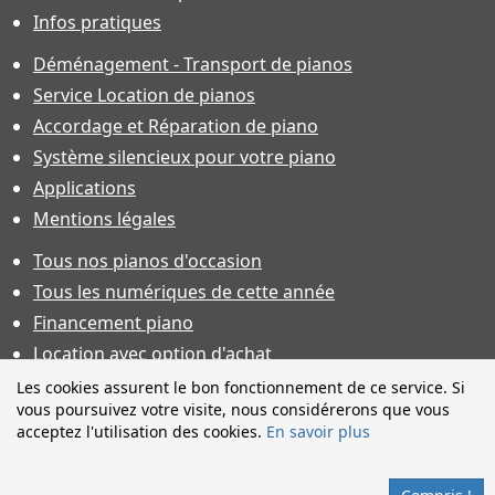
Infos pratiques
Déménagement - Transport de pianos
Service Location de pianos
Accordage et Réparation de piano
Système silencieux pour votre piano
Applications
Mentions légales
Tous nos pianos d'occasion
Tous les numériques de cette année
Financement piano
Location avec option d'achat
Conditions générales de vente
Les cookies assurent le bon fonctionnement de ce service. Si
vous poursuivez votre visite, nous considérerons que vous
Offres d'emploi & contrat d'apprentissage
acceptez l'utilisation des cookies.
En savoir plus
Photos non contractuelles. Caractéristiques techniques sous
toutes réserves et sauf erreur. Financement sous réserve