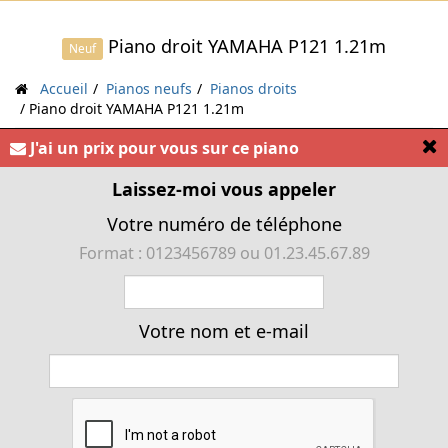
Piano droit YAMAHA P121 1.21m
Neuf
Accueil
Pianos neufs
Pianos droits
Piano droit YAMAHA P121 1.21m
[
J'ai un prix pour vous sur ce piano
« Piano droit acoustique traditionnel YAMAHA P121
1.21m »
Laissez-moi vous appeler
Votre numéro de téléphone
Format : 0123456789 ou 01.23.45.67.89
Votre nom et e-mail