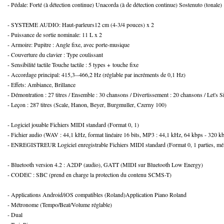
- Pédale: Forté (à détection continue) Unacorda (à de détection continue) Sostenuto (tonale)
- SYSTEME AUDIO: Haut-parleurs12 cm (4-3/4 pouces) x 2
- Puissance de sortie nominale: 11 L x 2
- Armoire: Pupitre : Angle fixe, avec porte-musique
- Couverture du clavier : Type coulissant
- Sensibilité tactile Touche tactile : 5 types + touche fixe
- Accordage principal: 415,3--466,2 Hz (réglable par incréments de 0,1 Hz)
- Effets: Ambiance, Brillance
- Démontration : 27 titres / Ensemble : 30 chansons / Divertissement : 20 chansons / Let'
- Leçon : 287 titres (Scale, Hanon, Beyer, Burgmuller, Czerny 100)
- Logiciel jouable Fichiers MIDI standard (Format 0, 1)
- Fichier audio (WAV : 44,1 kHz, format linéaire 16 bits, MP3 : 44,1 kHz, 64 kbps - 320 k
- ENREGISTREUR Logiciel enregistrable Fichiers MIDI standard (Format 0, 1 parties, mé
- Bluetooth version 4.2 : A2DP (audio), GATT (MIDI sur Bluetooth Low Energy)
- CODEC : SBC (prend en charge la protection du contenu SCMS-T)
- Applications Android/iOS compatibles (Roland)Application Piano Roland
- Métronome (Tempo/Beat/Volume réglable)
- Dual