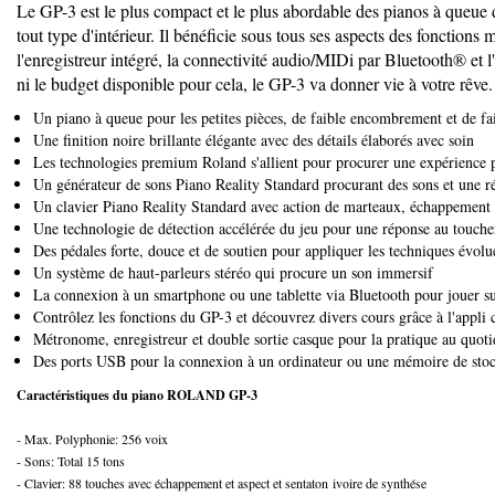
Le GP-3 est le plus compact et le plus abordable des pianos à queu
tout type d'intérieur. Il bénéficie sous tous ses aspects des foncti
l'enregistreur intégré, la connectivité audio/MIDi par Bluetooth® et l
ni le budget disponible pour cela, le GP-3 va donner vie à votre rêve.
Un piano à queue pour les petites pièces, de faible encombrement et de 
Une finition noire brillante élégante avec des détails élaborés avec soin
Les technologies premium Roland s'allient pour procurer une expérience 
Un générateur de sons Piano Reality Standard procurant des sons et une r
Un clavier Piano Reality Standard avec action de marteaux, échappement 
Une technologie de détection accélérée du jeu pour une réponse au toucher
Des pédales forte, douce et de soutien pour appliquer les techniques évol
Un système de haut-parleurs stéréo qui procure un son immersif
La connexion à un smartphone ou une tablette via Bluetooth pour jouer su
Contrôlez les fonctions du GP-3 et découvrez divers cours grâce à l'app
Métronome, enregistreur et double sortie casque pour la pratique au quoti
Des ports USB pour la connexion à un ordinateur ou une mémoire de sto
Caractéristiques du piano ROLAND GP-3
- Max. Polyphonie: 256 voix
- Sons: Total 15 tons
- Clavier: 88 touches avec échappement et aspect et sentaton ivoire de synthése