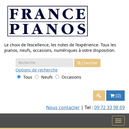
Aller
au
contenu
Le choix de l’excellence, les notes de l’expérience. Tous les
pianos, neufs, occasions, numériques à votre disposition.
Recherche
Chercher
:
Options
de recherche
Tous
Neufs
Occasions
(0)
Nous contacter
| Tel :
09 72 33 98 69