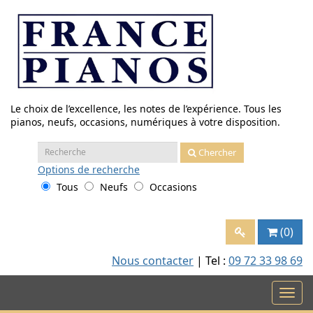
Aller
au
contenu
Le choix de l’excellence, les notes de l’expérience. Tous les
pianos, neufs, occasions, numériques à votre disposition.
Recherche
Chercher
:
Options
de recherche
Tous
Neufs
Occasions
(0)
Nous contacter
| Tel :
09 72 33 98 69