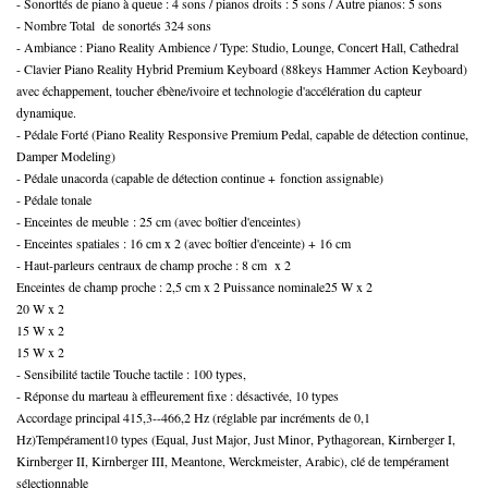
- Sonorttés de piano à queue : 4 sons / pianos droits : 5 sons / Autre pianos: 5 sons
- Nombre Total de sonortés 324 sons
- Ambiance : Piano Reality Ambience / Type: Studio, Lounge, Concert Hall, Cathedral
- Clavier Piano Reality Hybrid Premium Keyboard (88keys Hammer Action Keyboard)
avec échappement, toucher ébène/ivoire et technologie d'accélération du capteur
dynamique.
- Pédale Forté (Piano Reality Responsive Premium Pedal, capable de détection continue,
Damper Modeling)
- Pédale unacorda (capable de détection continue + fonction assignable)
- Pédale tonale
- Enceintes de meuble : 25 cm (avec boîtier d'enceintes)
- Enceintes spatiales : 16 cm x 2 (avec boîtier d'enceinte) + 16 cm
- Haut-parleurs centraux de champ proche : 8 cm x 2
Enceintes de champ proche : 2,5 cm x 2 Puissance nominale25 W x 2
20 W x 2
15 W x 2
15 W x 2
- Sensibilité tactile Touche tactile : 100 types,
- Réponse du marteau à effleurement fixe : désactivée, 10 types
Accordage principal 415,3--466,2 Hz (réglable par incréments de 0,1
Hz)Tempérament10 types (Equal, Just Major, Just Minor, Pythagorean, Kirnberger I,
Kirnberger II, Kirnberger III, Meantone, Werckmeister, Arabic), clé de tempérament
sélectionnable