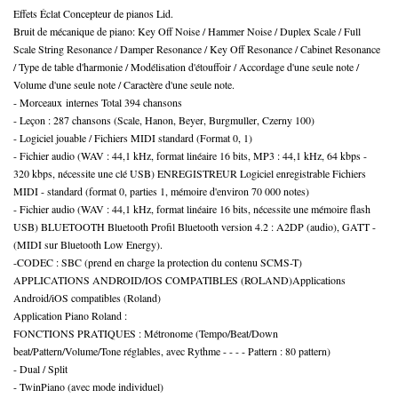
Effets Éclat Concepteur de pianos Lid.
Bruit de mécanique de piano: Key Off Noise / Hammer Noise / Duplex Scale / Full
Scale String Resonance / Damper Resonance / Key Off Resonance / Cabinet Resonance
/ Type de table d'harmonie / Modélisation d'étouffoir / Accordage d'une seule note /
Volume d'une seule note / Caractère d'une seule note.
- Morceaux internes Total 394 chansons
- Leçon : 287 chansons (Scale, Hanon, Beyer, Burgmuller, Czerny 100)
- Logiciel jouable / Fichiers MIDI standard (Format 0, 1)
- Fichier audio (WAV : 44,1 kHz, format linéaire 16 bits, MP3 : 44,1 kHz, 64 kbps -
320 kbps, nécessite une clé USB) ENREGISTREUR Logiciel enregistrable Fichiers
MIDI - standard (format 0, parties 1, mémoire d'environ 70 000 notes)
- Fichier audio (WAV : 44,1 kHz, format linéaire 16 bits, nécessite une mémoire flash
USB) BLUETOOTH Bluetooth Profil Bluetooth version 4.2 : A2DP (audio), GATT -
(MIDI sur Bluetooth Low Energy).
-CODEC : SBC (prend en charge la protection du contenu SCMS-T)
APPLICATIONS ANDROID/IOS COMPATIBLES (ROLAND)Applications
Android/iOS compatibles (Roland)
Application Piano Roland :
FONCTIONS PRATIQUES : Métronome (Tempo/Beat/Down
beat/Pattern/Volume/Tone réglables, avec Rythme - - - - Pattern : 80 pattern)
- Dual / Split
- TwinPiano (avec mode individuel)