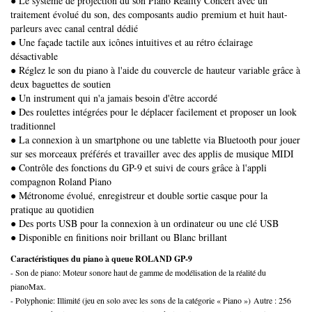
● Le système de projection du son Piano Reality Concert avec un
traitement évolué du son, des composants audio premium et huit haut-
parleurs avec canal central dédié
● Une façade tactile aux icônes intuitives et au rétro éclairage
désactivable
● Réglez le son du piano à l'aide du couvercle de hauteur variable grâce à
deux baguettes de soutien
● Un instrument qui n'a jamais besoin d'être accordé
● Des roulettes intégrées pour le déplacer facilement et proposer un look
traditionnel
● La connexion à un smartphone ou une tablette via Bluetooth pour jouer
sur ses morceaux préférés et travailler avec des applis de musique MIDI
● Contrôle des fonctions du GP-9 et suivi de cours grâce à l'appli
compagnon Roland Piano
● Métronome évolué, enregistreur et double sortie casque pour la
pratique au quotidien
● Des ports USB pour la connexion à un ordinateur ou une clé USB
● Disponible en finitions noir brillant ou Blanc brillant
Caractéristiques du piano à queue ROLAND GP-9
- Son de piano: Moteur sonore haut de gamme de modélisation de la réalité du
pianoMax.
- Polyphonie: Illimité (jeu en solo avec les sons de la catégorie « Piano ») Autre : 256