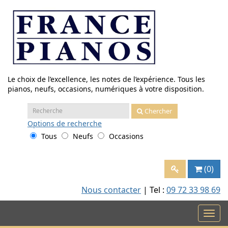
Aller
au
contenu
Le choix de l’excellence, les notes de l’expérience. Tous les
pianos, neufs, occasions, numériques à votre disposition.
Recherche
Chercher
:
Options
de recherche
Tous
Neufs
Occasions
(0)
Nous contacter
| Tel :
09 72 33 98 69