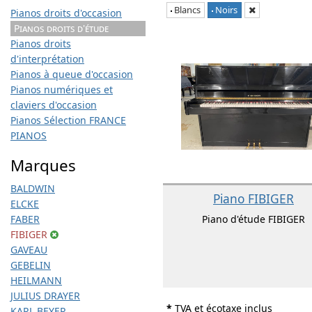
Blancs
Noirs
Pianos droits d'occasion
Pianos droits d'étude
Pianos droits
d'interprétation
Pianos à queue d'occasion
Pianos numériques et
claviers d'occasion
Pianos Sélection FRANCE
PIANOS
Marques
BALDWIN
Piano FIBIGER
ELCKE
FABER
Piano d'étude FIBIGER
FIBIGER
GAVEAU
GEBELIN
HEILMANN
JULIUS DRAYER
*
TVA et écotaxe inclus
KARL BEYER