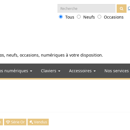
Recherche
O
:
Tous
Neufs
Occasions
anos, neufs, occasions, numériques à votre disposition.
os numériques
Claviers
Accessoires
Nos services
n
Série Or
Vendus