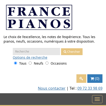
Aller
au
contenu
Le choix de l’excellence, les notes de l’expérience. Tous les
pianos, neufs, occasions, numériques à votre disposition.
Recherche
Chercher
:
Options
de recherche
Tous
Neufs
Occasions
(0)
Nous contacter
| Tel :
09 72 33 98 69