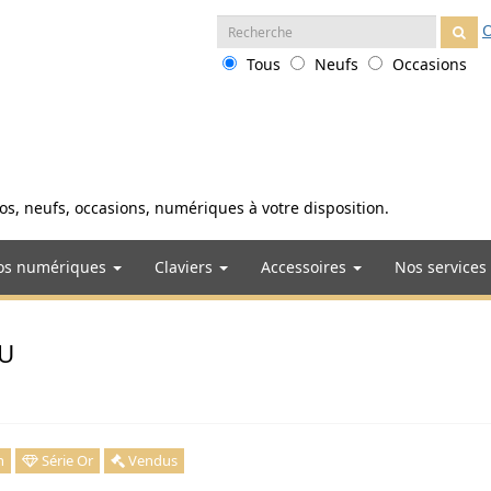
Recherche
O
:
Tous
Neufs
Occasions
anos, neufs, occasions, numériques à votre disposition.
os numériques
Claviers
Accessoires
Nos services
AU
n
Série Or
Vendus