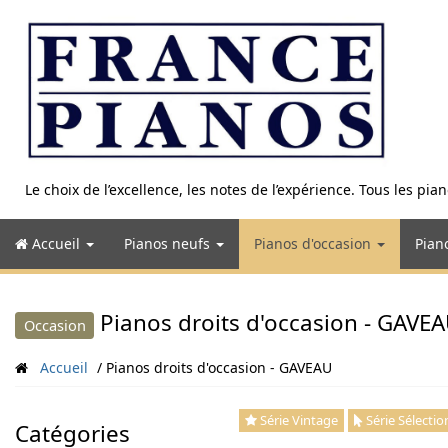
Aller
au
contenu
Le choix de l’excellence, les notes de l’expérience. Tous les pi
Accueil
Pianos neufs
Pianos d'occasion
Pian
Pianos droits d'occasion - GAVE
Occasion
Accueil
Pianos droits d'occasion - GAVEAU
Série Vintage
Série Sélectio
Catégories