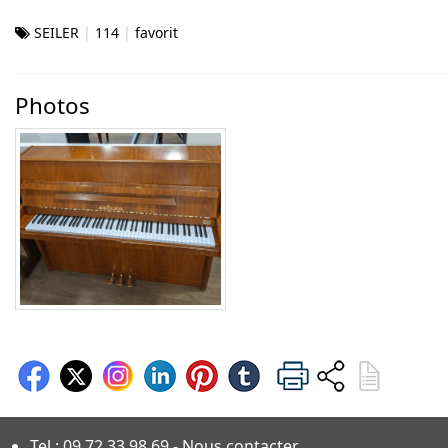
SEILER
114
favorit
Photos
Tel :
09 72 33 98 69
-
Nous contacter