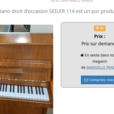
ano droit d'occasion SEILER 114 est un pur produ
Or
Prix :
Prix sur deman
En vente dans no
magasin
de
MARSEILLE PR
Contactez-nou