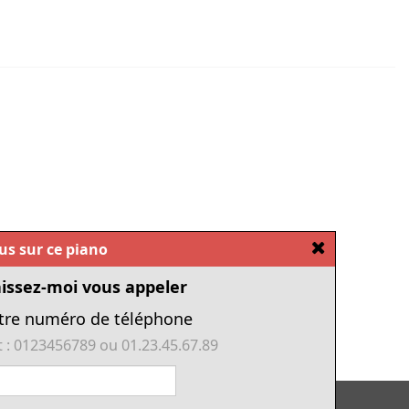
[Fermer]
ous sur ce piano
issez-moi vous appeler
tre numéro de téléphone
 : 0123456789 ou 01.23.45.67.89
Tous nos pianos d'occasion