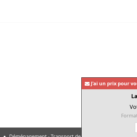
J'ai un prix pour v
La
Vo
Format
Déménagement - Transport de pianos