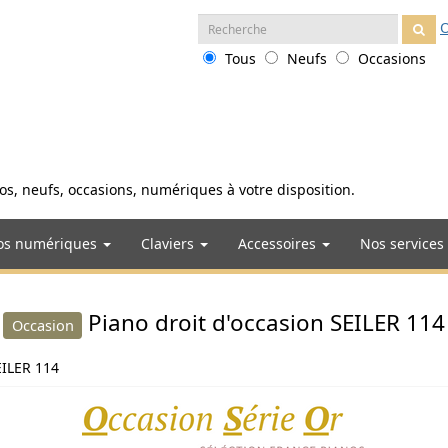
Recherche
O
:
Tous
Neufs
Occasions
anos, neufs, occasions, numériques à votre disposition.
os numériques
Claviers
Accessoires
Nos services
Piano droit d'occasion SEILER 114
Occasion
EILER 114