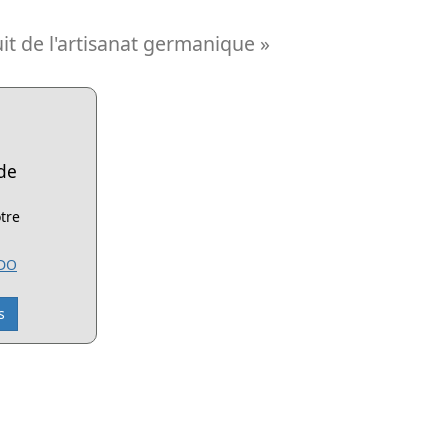
it de l'artisanat germanique »
de
tre
ADO
s