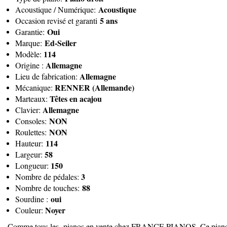
Acoustique
Acoustique / Numérique:
5 ans
Occasion revisé et garanti
Oui
Garantie:
Ed-Seiler
Marque:
114
Modèle:
Allemagne
Origine :
Allemagne
Lieu de fabrication:
RENNER (Allemande)
Mécanique:
Têtes en acajou
Marteaux:
Allemagne
Clavier:
NON
Consoles:
NON
Roulettes:
114
Hauteur:
58
Largeur:
150
Longueur:
3
Nombre de pédales:
88
Nombre de touches:
oui
Sourdine :
Noyer
Couleur:
Comme tous les pianos en vente chez FRANCE PIANOS, Ce piano 