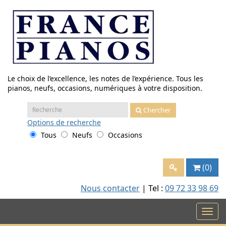
Aller
au
contenu
Le choix de l’excellence, les notes de l’expérience. Tous les
pianos, neufs, occasions, numériques à votre disposition.
Recherche
Chercher
:
Options
de recherche
Tous
Neufs
Occasions
(0)
Nous contacter
| Tel :
09 72 33 98 69