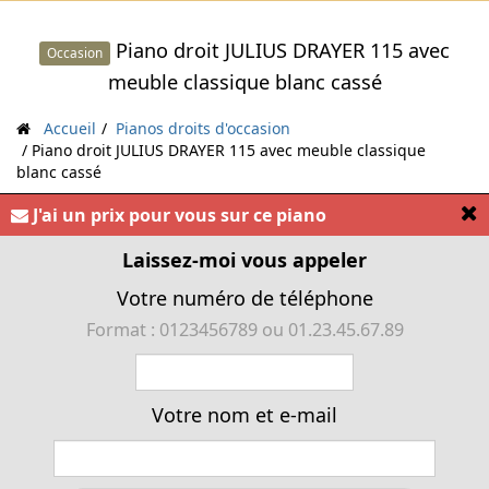
Piano droit JULIUS DRAYER 115 avec
Occasion
meuble classique blanc cassé
Accueil
Pianos droits d'occasion
Piano droit JULIUS DRAYER 115 avec meuble classique
blanc cassé
[
J'ai un prix pour vous sur ce piano
« Piano droit JULIUS DRAYER 115. Un piano Format
tradition idéal pour les pianistes débutants. C'est un
Laissez-moi vous appeler
modèle étude parfait pour les premières années
Votre numéro de téléphone
d'apprentissage. »
Format : 0123456789 ou 01.23.45.67.89
Votre nom et e-mail