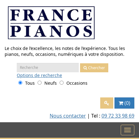
Aller
au
contenu
Le choix de l’excellence, les notes de l’expérience. Tous les
pianos, neufs, occasions, numériques à votre disposition.
Recherche
Chercher
:
Options
de recherche
Tous
Neufs
Occasions
(0)
Nous contacter
| Tel :
09 72 33 98 69