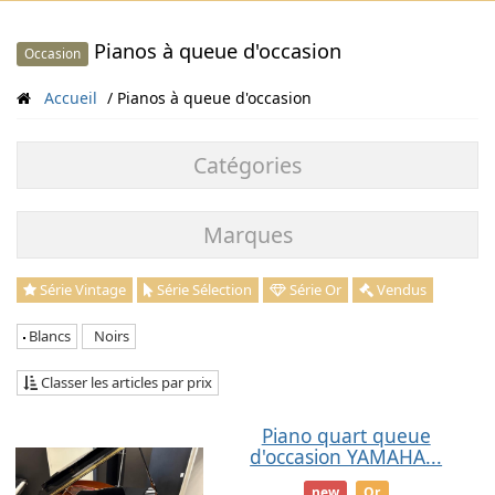
Pianos à queue d'occasion
Occasion
Accueil
Pianos à queue d'occasion
Catégories
Marques
Série Vintage
Série Sélection
Série Or
Vendus
Blancs
Noirs
Classer les articles par prix
Piano quart queue
d'occasion YAMAHA...
new
Or