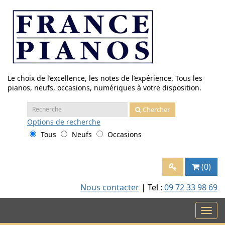
Aller
au
contenu
Le choix de l’excellence, les notes de l’expérience. Tous les
pianos, neufs, occasions, numériques à votre disposition.
Recherche
Chercher
:
Options
de recherche
Tous
Neufs
Occasions
(0)
Nous contacter
| Tel :
09 72 33 98 69