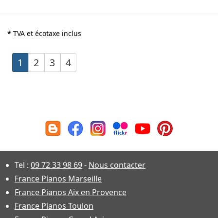
*
TVA et écotaxe inclus
1
2
3
4
Tel :
09 72 33 98 69
-
Nous contacter
France Pianos Marseille
France Pianos Aix en Provence
France Pianos Toulon