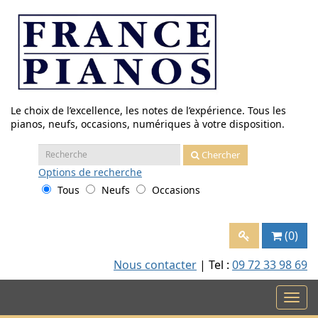
Aller
au
contenu
Le choix de l’excellence, les notes de l’expérience. Tous les
pianos, neufs, occasions, numériques à votre disposition.
Recherche
Chercher
:
Options
de recherche
Tous
Neufs
Occasions
(0)
Nous contacter
| Tel :
09 72 33 98 69