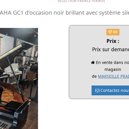
A GC1 d'occasion noir brillant avec système sile
Or
Prix :
Prix sur deman
En vente dans no
magasin
de
MARSEILLE PR
Contactez-nou