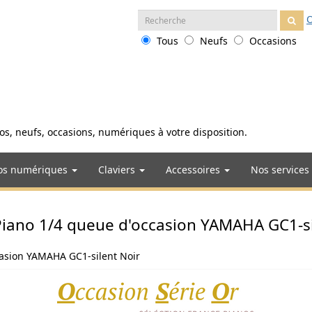
Recherche
O
:
Tous
Neufs
Occasions
anos, neufs, occasions, numériques à votre disposition.
os numériques
Claviers
Accessoires
Nos services
iano 1/4 queue d'occasion YAMAHA GC1-si
casion YAMAHA GC1-silent Noir