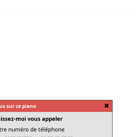
[Fermer]
ous sur ce piano
issez-moi vous appeler
tre numéro de téléphone