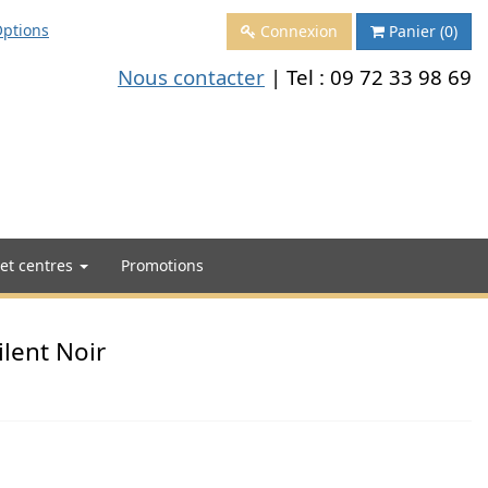
ptions
Connexion
Panier
(0)
Nous contacter
| Tel :
09 72 33 98 69
 et centres
Promotions
lent Noir