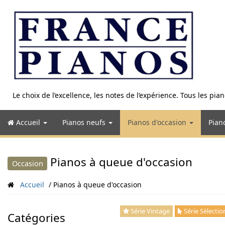
Aller
au
contenu
Le choix de l’excellence, les notes de l’expérience. Tous les pi
Accueil
Pianos neufs
Pianos d'occasion
Pian
Pianos à queue d'occasion
Occasion
Accueil
Pianos à queue d'occasion
Série Vintage
Série Sélectio
Catégories