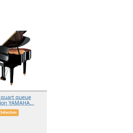
 quart queue
sion YAMAHA...
Sélection