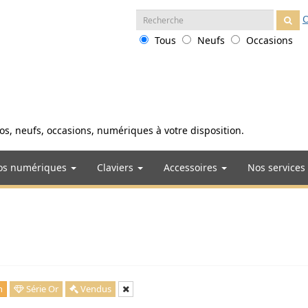
Recherche
O
:
Tous
Neufs
Occasions
anos, neufs, occasions, numériques à votre disposition.
os numériques
Claviers
Accessoires
Nos services
n
Série Or
Vendus