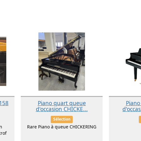
158
Piano quart queue
Piano
d'occasion CHICKE...
d'occa
Sélection
n
Rare Piano à queue CHICKERING
rof