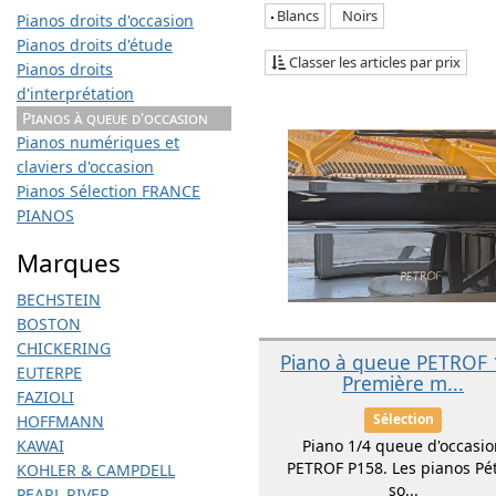
Blancs
Noirs
Pianos droits d'occasion
Pianos droits d'étude
Classer les articles par prix
Pianos droits
d'interprétation
Pianos à queue d'occasion
Pianos numériques et
claviers d'occasion
Pianos Sélection FRANCE
PIANOS
Marques
BECHSTEIN
BOSTON
CHICKERING
Piano à queue PETROF 
EUTERPE
Première m...
FAZIOLI
Sélection
HOFFMANN
KAWAI
Piano 1/4 queue d'occasio
PETROF P158. Les pianos Pét
KOHLER & CAMPDELL
so...
PEARL RIVER