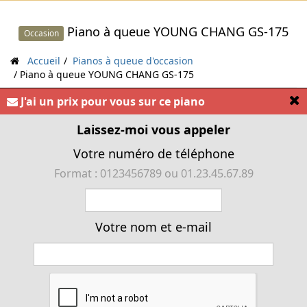
Piano à queue YOUNG CHANG GS-175
Occasion
Accueil
Pianos à queue d'occasion
Piano à queue YOUNG CHANG GS-175
[
J'ai un prix pour vous sur ce piano
« Piano à queue YOUNG CHANG GS-175 »
Laissez-moi vous appeler
Votre numéro de téléphone
Format : 0123456789 ou 01.23.45.67.89
Votre nom et e-mail