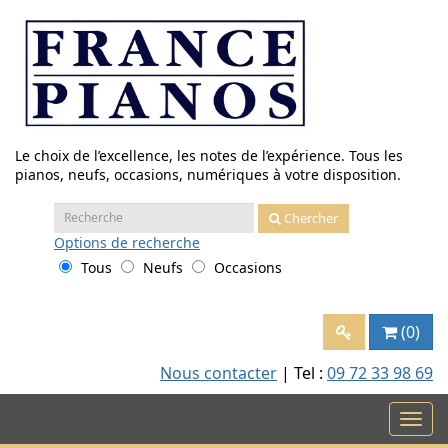
Aller
au
contenu
Le choix de l’excellence, les notes de l’expérience. Tous les
pianos, neufs, occasions, numériques à votre disposition.
Recherche
Chercher
:
Options
de recherche
Tous
Neufs
Occasions
(0)
Nous contacter
| Tel :
09 72 33 98 69