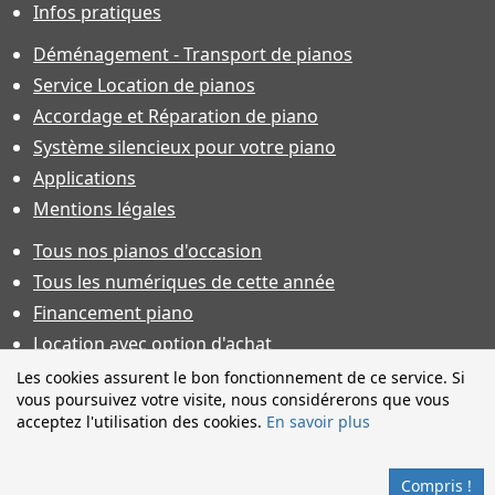
Infos pratiques
Déménagement - Transport de pianos
Service Location de pianos
Accordage et Réparation de piano
Système silencieux pour votre piano
Applications
Mentions légales
Tous nos pianos d'occasion
Tous les numériques de cette année
Financement piano
Location avec option d'achat
Conditions générales de vente
Les cookies assurent le bon fonctionnement de ce service. Si
vous poursuivez votre visite, nous considérerons que vous
Offres d'emploi & contrat d'apprentissage
acceptez l'utilisation des cookies.
En savoir plus
Photos non contractuelles. Caractéristiques techniques sous
toutes réserves et sauf erreur. Financement sous réserve
Compris !
d'acceptation.