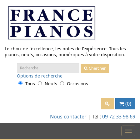
Aller
au
contenu
Le choix de l’excellence, les notes de l’expérience. Tous les
pianos, neufs, occasions, numériques à votre disposition.
Recherche
Chercher
:
Options
de recherche
Tous
Neufs
Occasions
(0)
Nous contacter
| Tel :
09 72 33 98 69